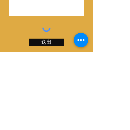
送出
只需填寫以下信息，我們會盡快與您
聯繫。
立即聯繫我們
+852 2116 2161 香港
+61 2 92863859 澳洲