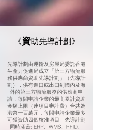
資
《
助先導計劃》
先導計劃由運輸及房屋局委託香港
生產力促進局成立「第三方物流服
務供應商資助先導計劃」（先導計
劃），供有進口或出口到國內及海
外的第三方物流服務的供應商申
請，每間申請企業的最高累計資助
金額上限（連項目審計費）合共為
港幣一百萬元，每間申請企業最多
可獲資助四個核准項目。先導計劃
同時涵蓋: ERP、WMS、RFID、