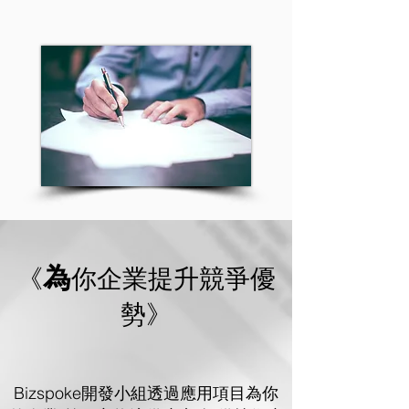
為
《
你企業提升競爭優
勢》
Bizspoke開發小組透過應用項目為你