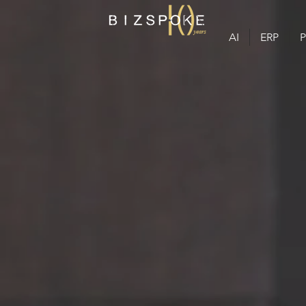
AI
ERP