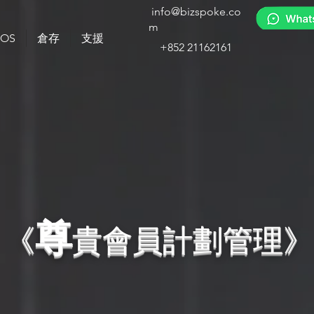
info@bizspoke.co
m
POS
倉存
支援
+852 21162161
尊
《
貴會員計劃管理》