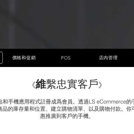
價格和促銷
店內管理
POS
維
繫忠實客戶
《
》
和手機應用程式註冊成爲會員。透過LS eCommerce
商品的庫存量和位置、建立購物清單、以及購物付款。你
惠推廣到客戶的手機。