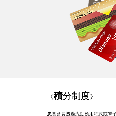
積
分制度
《
》
忠實會員透過流動應用程式或電