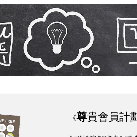
尊
貴會員計
《