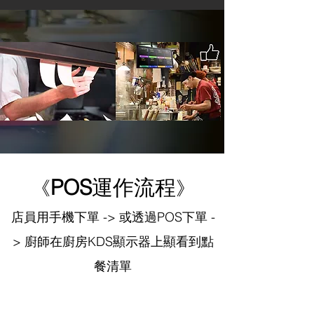
P
OS
運作​流程
《
》
店員用手機下單 -> 或透過POS下單 -
> 廚師在廚房KDS顯示器上顯看到點
餐清單