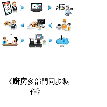
廚
房
《
多部門同步製
作》